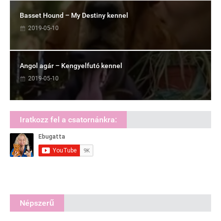
Basset Hound – My Destiny kennel
2019-05-10
Angol agár – Kengyelfutó kennel
2019-05-10
Iratkozz fel a csatornánkra:
Népszerű