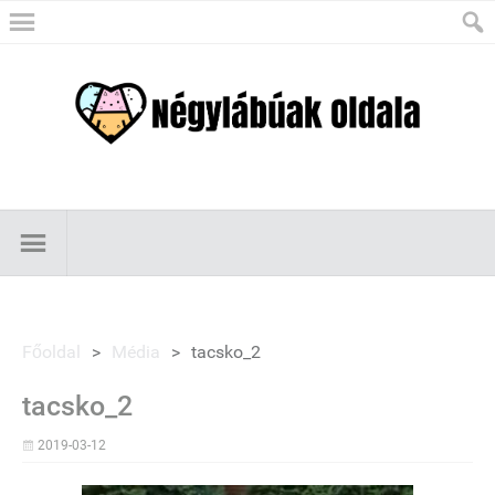
Főoldal
>
Média
>
tacsko_2
tacsko_2
2019-03-12