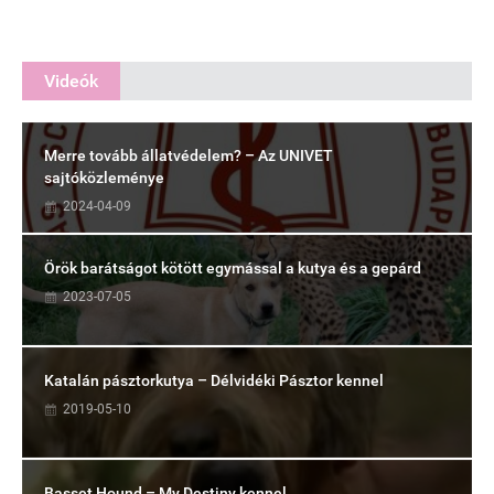
Videók
Merre tovább állatvédelem? – Az UNIVET
sajtóközleménye
2024-04-09
Örök barátságot kötött egymással a kutya és a gepárd
2023-07-05
Katalán pásztorkutya – Délvidéki Pásztor kennel
2019-05-10
Basset Hound – My Destiny kennel