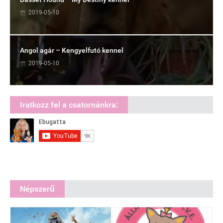
2019-05-10
Angol agár – Kengyelfutó kennel
2019-05-10
Iratkozz fel a csatornánkra:
Népszerű