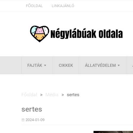
FŐOLDAL
LINKAJÁNLÓ
FAJTÁK
CIKKEK
ÁLLATVÉDELEM
Főoldal
>
Média
>
sertes
sertes
2024-01-09