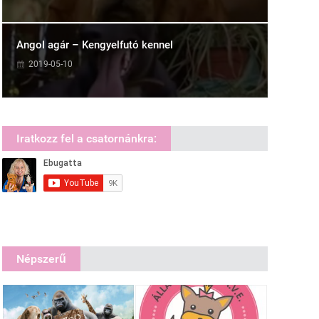
Angol agár – Kengyelfutó kennel
2019-05-10
Iratkozz fel a csatornánkra:
Népszerű