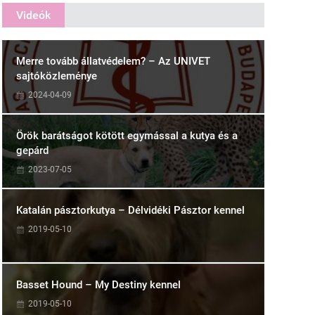
Videók
Merre tovább állatvédelem? – Az UNIVET
sajtóközleménye
2024-04-09
Örök barátságot kötött egymással a kutya és a
gepárd
2023-07-05
Katalán pásztorkutya – Délvidéki Pásztor kennel
2019-05-10
Basset Hound – My Destiny kennel
2019-05-10