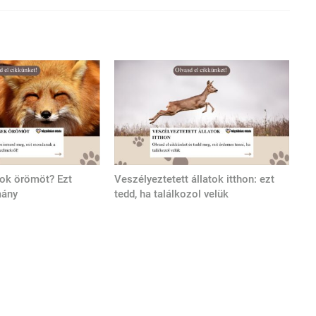
tok örömöt? Ezt
Veszélyeztetett állatok itthon: ezt
mány
tedd, ha találkozol velük