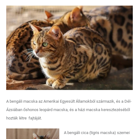
A bengáli macska az Amerikai Egyesült Államokból származik, és a Dél-
Ázsiában őshonos leopárd macska, és a házi macska keresztezéséből
hozták létre fajtáját.
A bengáli cica (tigris macska) szemei