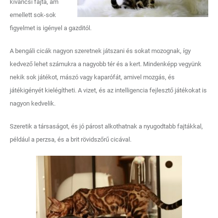
kíváncsi fajta, ám
emellett sok-sok
figyelmet is igényel a gazditól.
A bengáli cicák nagyon szeretnek játszani és sokat mozognak, így
kedvező lehet számukra a nagyobb tér és a kert. Mindenképp vegyünk
nekik sok játékot, mászó vagy kaparófát, amivel mozgás, és
játékigényét kielégítheti. A vizet, és az intelligencia fejlesztő játékokat is
nagyon kedvelik.
Szeretik a társaságot, és jó párost alkothatnak a nyugodtabb fajtákkal,
például a perzsa, és a brit rövidszőrű cicával.