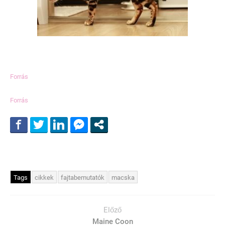
Forrás
Forrás
Tags
cikkek
fajtabemutatók
macska
Előző
Maine Coon