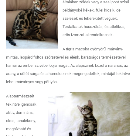
általában zöldek vagy a seal pont színű
példányoké kékek, fülei kicsik, de
szélesek és lekerekített végűek.
Testalkatuk hosszúkás, és atlétikus,
erős izomzattal rendelkeznek.
A tigris macska gyönyörű, márvány-
mintás, leopárd foltos szőrzetével és élénk, barátságos természetével
hamar az ember szívébe lopja magát. Az alapszínek közül a narancs, az
arany, a sötét sárga és a homokszínek megengedettek, mintáját tekintve
lehet márványos vagy pöttyös.
Alaptermészetét
tekintve igencsak
aktív, domináns,
okos, tanulékony,
megbízható és