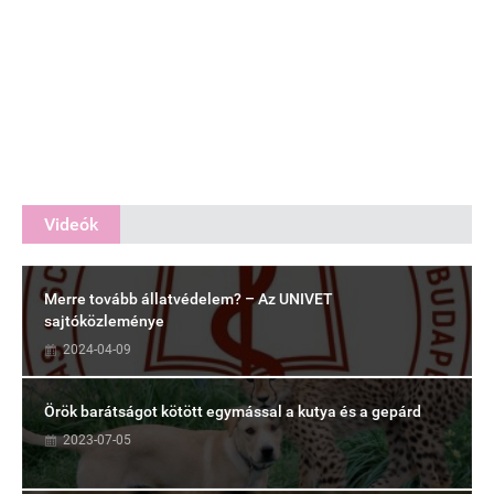
Videók
Merre tovább állatvédelem? – Az UNIVET
sajtóközleménye
2024-04-09
Örök barátságot kötött egymással a kutya és a gepárd
2023-07-05