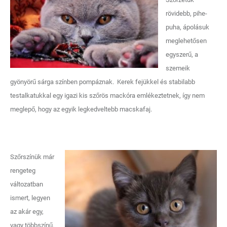
rövidebb, pihe-
puha, ápolásuk
meglehetősen
egyszerű, a
szemeik
gyönyörű sárga színben pompáznak. Kerek fejükkel és stabilabb
testalkatukkal egy igazi kis szőrös mackóra emlékeztetnek, így nem
meglepő, hogy az egyik legkedveltebb macskafaj.
Szőrszínük már
rengeteg
változatban
ismert, legyen
az akár egy,
vagy többszínű.