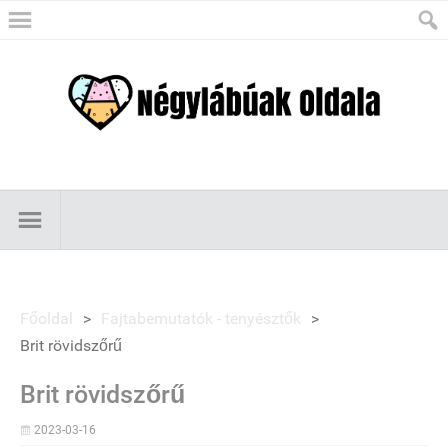
Főoldal
>
Fajtabemutatók - tenyésztők
>
Brit rövidszőrű
Brit rövidszőrű
2023-03-16