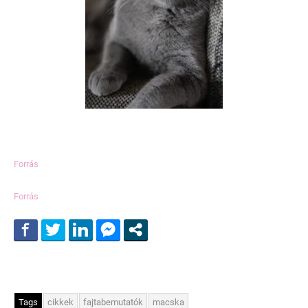
Forrás
Forrás
Tags
cikkek
fajtabemutatók
macska