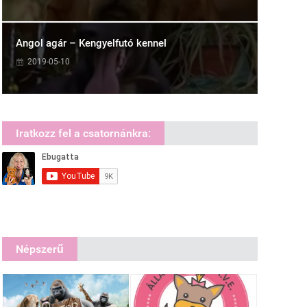
Angol agár – Kengyelfutó kennel
2019-05-10
Iratkozz fel a csatornánkra:
Népszerű