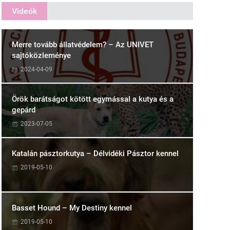
Videók
Merre tovább állatvédelem? – Az UNIVET
sajtóközleménye
2024-04-09
Örök barátságot kötött egymással a kutya és a
gepárd
2023-07-05
Katalán pásztorkutya – Délvidéki Pásztor kennel
2019-05-10
Basset Hound – My Destiny kennel
2019-05-10