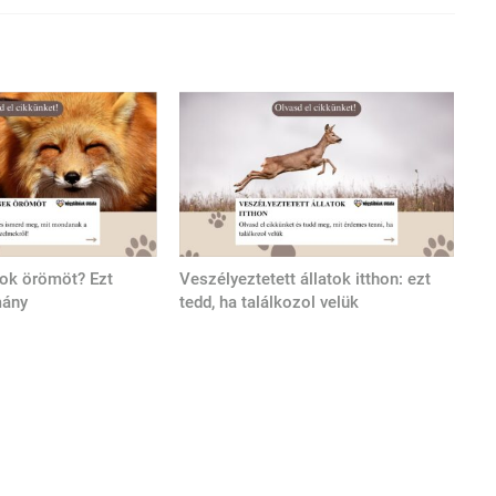
tok örömöt? Ezt
Veszélyeztetett állatok itthon: ezt
mány
tedd, ha találkozol velük