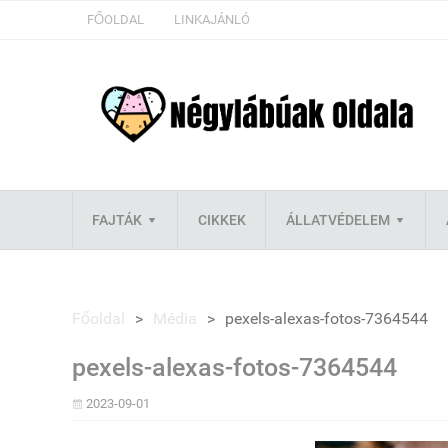
FŐOLDAL
LINKAJÁNLÓ
FAJTÁK
CIKKEK
ÁLLATVÉDELEM
Főoldal
>
Média
>
pexels-alexas-fotos-7364544
pexels-alexas-fotos-7364544
2023-09-01