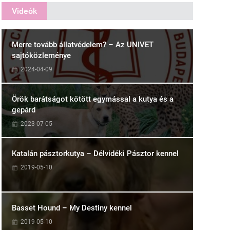
Videók
Merre tovább állatvédelem? – Az UNIVET
sajtóközleménye
2024-04-09
Örök barátságot kötött egymással a kutya és a
gepárd
2023-07-05
Katalán pásztorkutya – Délvidéki Pásztor kennel
2019-05-10
Basset Hound – My Destiny kennel
2019-05-10