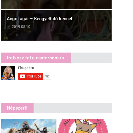
Angol agár – Kengyelfutó kennel
2019-05-10
Iratkozz fel a csatornánkra:
Népszerű