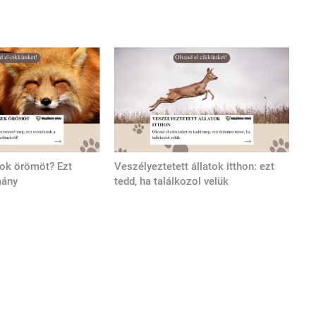
tok örömöt? Ezt
Veszélyeztetett állatok itthon: ezt
mány
tedd, ha találkozol velük