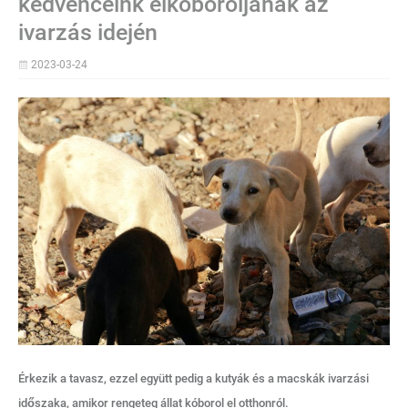
kedvenceink elkóboroljanak az
ivarzás idején
2023-03-24
Érkezik a tavasz, ezzel együtt pedig a kutyák és a macskák ivarzási
időszaka, amikor rengeteg állat kóborol el otthonról.