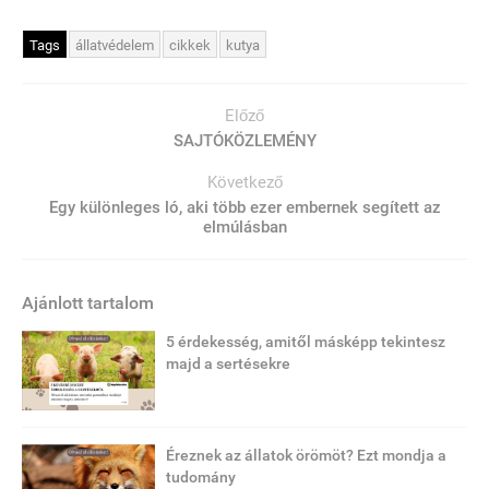
Tags
állatvédelem
cikkek
kutya
Előző
SAJTÓKÖZLEMÉNY
Következő
Egy különleges ló, aki több ezer embernek segített az
elmúlásban
Ajánlott tartalom
5 érdekesség, amitől másképp tekintesz
majd a sertésekre
Éreznek az állatok örömöt? Ezt mondja a
tudomány