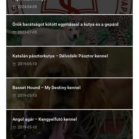
2024-04-09
Örök barátságot kötött egymással a kutya és a gepárd
2023-07-05
Katalán pásztorkutya – Délvidéki Pásztor kennel
2019-05-10
Basset Hound – My Destiny kennel
2019-05-10
Angol agár – Kengyelfutó kennel
2019-05-10