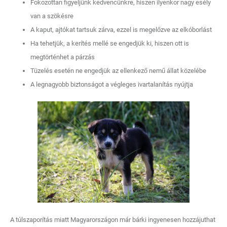
Fokozottan figyeljünk kedvencünkre, hiszen ilyenkor nagy esély
van a szökésre
A kaput, ajtókat tartsuk zárva, ezzel is megelőzve az elkóborlást
Ha tehetjük, a kerítés mellé se engedjük ki, hiszen ott is
megtörténhet a párzás
Tüzelés esetén ne engedjük az ellenkező nemű állat közelébe
A legnagyobb biztonságot a végleges ivartalanítás nyújtja
A túlszaporítás miatt Magyarországon már bárki ingyenesen hozzájuthat