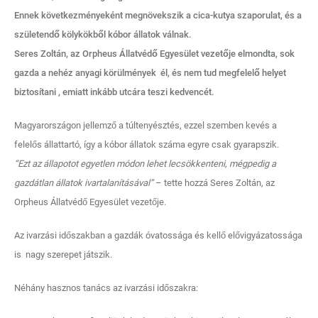
Ennek következményeként megnövekszik a cica-kutya szaporulat, és a
születendő kölykökből kóbor állatok válnak.
Seres Zoltán, az Orpheus Állatvédő Egyesület vezetője elmondta, sok
gazda a nehéz anyagi körülmények él, és nem tud megfelelő helyet
biztosítani , emiatt inkább utcára teszi kedvencét.
Magyarországon jellemző a túltenyésztés, ezzel szemben kevés a
felelős állattartó, így a kóbor állatok száma egyre csak gyarapszik.
“Ezt az állapotot egyetlen módon lehet lecsökkenteni, mégpedig a
gazdátlan állatok ivartalanításával”
– tette hozzá Seres Zoltán, az
Orpheus Állatvédő Egyesület vezetője.
Az ivarzási időszakban a gazdák óvatossága és kellő elővigyázatossága
is nagy szerepet játszik.
Néhány hasznos tanács az ivarzási időszakra: