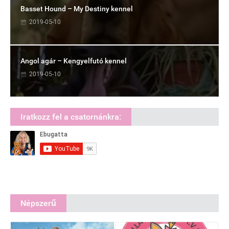
Basset Hound – My Destiny kennel
2019-05-10
Angol agár – Kengyelfutó kennel
2019-05-10
Iratkozz fel a csatornánkra:
Népszerű