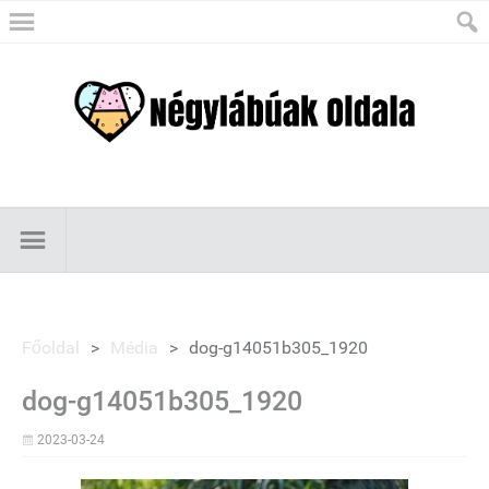
Főoldal
>
Média
>
dog-g14051b305_1920
dog-g14051b305_1920
2023-03-24