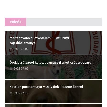
Videók
Merre tovább állatvédelem? – Az UNIVET
sajtóközleménye
2024-04-09
Örök barátságot kötött egymással a kutya és a gepárd
2023-07-05
Katalán pásztorkutya – Délvidéki Pásztor kennel
2019-05-10