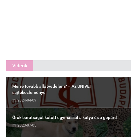
Videók
Merre tovább állatvédelem? – Az UNIVET
sajtóközleménye
2024-04-09
Örök barátságot kötött egymással a kutya és a gepárd
2023-07-05