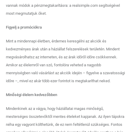
vannak módok a pénzmegtakarításra: a realsimple.com segítségével
most megmutatjuk őket.
Figyelj a promóciókra
Mint a mindennapi életben, érdemes keresgélni az akciók és
kedvezményes árak után a háziállat felszerelések területén. Mindent
megvásárolhatsz az interneten, és az árak időről időre csökkennek.
Amikor az élelemről van szó, fontolóra veheted a nagyobb
mennyiségben való vásárlást az akciók idején – figyelve a szavatossági
időre –, mivel ez akár több ezer forintot is megtakaríthat neked.
Minőségi élelem kedvezőbben
Mindenkinek az a vágya, hogy háziállatai magas minőségű,
mesterséges összetevőktől mentes ételeket kapjanak. Az ilyen tápokra
néha egy vagyont költhetünk, de ez nem feltétlenül szükséges. Fontos