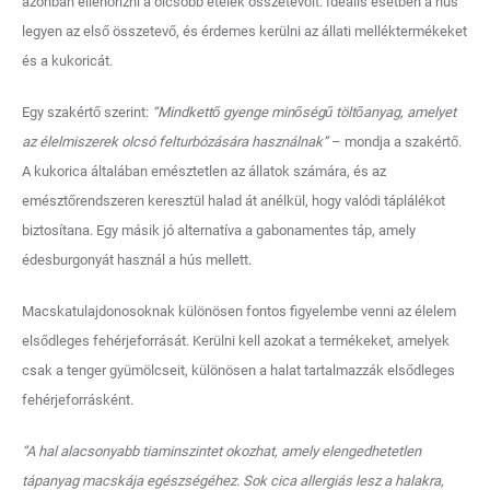
azonban ellenőrizni a olcsóbb ételek összetevőit. Ideális esetben a hús
legyen az első összetevő, és érdemes kerülni az állati melléktermékeket
és a kukoricát.
Egy szakértő szerint:
“Mindkettő gyenge minőségű töltőanyag, amelyet
az élelmiszerek olcsó felturbózására használnak”
– mondja a szakértő.
A kukorica általában emésztetlen az állatok számára, és az
emésztőrendszeren keresztül halad át anélkül, hogy valódi táplálékot
biztosítana. Egy másik jó alternatíva a gabonamentes táp, amely
édesburgonyát használ a hús mellett.
Macskatulajdonosoknak különösen fontos figyelembe venni az élelem
elsődleges fehérjeforrását. Kerülni kell azokat a termékeket, amelyek
csak a tenger gyümölcseit, különösen a halat tartalmazzák elsődleges
fehérjeforrásként.
“A hal alacsonyabb tiaminszintet okozhat, amely elengedhetetlen
tápanyag macskája egészségéhez. Sok cica allergiás lesz a halakra,