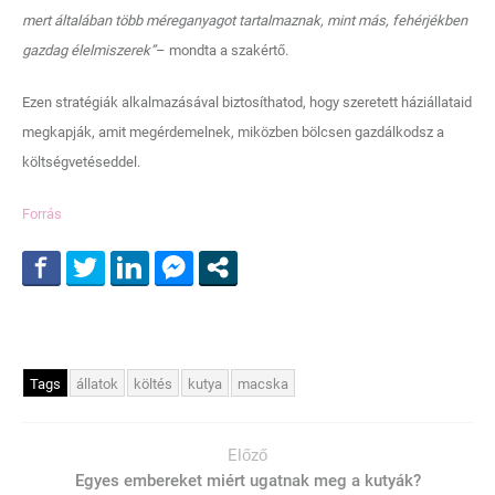
mert általában több méreganyagot tartalmaznak, mint más, fehérjékben
gazdag élelmiszerek”
– mondta a szakértő.
Ezen stratégiák alkalmazásával biztosíthatod, hogy szeretett háziállataid
megkapják, amit megérdemelnek, miközben bölcsen gazdálkodsz a
költségvetéseddel.
Forrás
Tags
állatok
költés
kutya
macska
Előző
Egyes embereket miért ugatnak meg a kutyák?