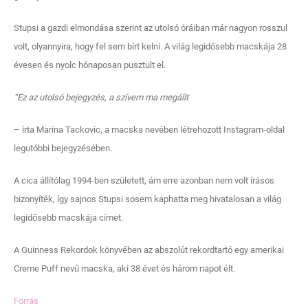
Stupsi a gazdi elmondása szerint az utolsó óráiban már nagyon rosszul
volt, olyannyira, hogy fel sem bírt kelni. A világ legidősebb macskája 28
évesen és nyolc hónaposan pusztult el.
“Ez az utolsó bejegyzés, a szívem ma megállt
– írta Marina Tackovic, a macska nevében létrehozott Instagram-oldal
legutóbbi bejegyzésében.
A cica állítólag 1994-ben született, ám erre azonban nem volt írásos
bizonyíték, így sajnos Stupsi sosem kaphatta meg hivatalosan a világ
legidősebb macskája címet.
A Guinness Rekordok könyvében az abszolút rekordtartó egy amerikai
Creme Puff nevű macska, aki 38 évet és három napot élt.
Forrás