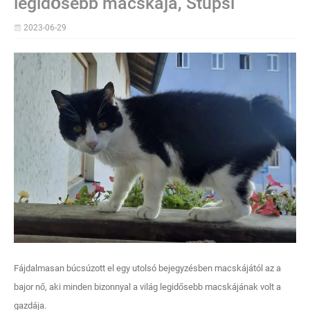
legidősebb macskája, Stupsi
2023-06-29
Fájdalmasan búcsúzott el egy utolsó bejegyzésben macskájától az a
bajor nő, aki minden bizonnyal a világ legidősebb macskájának volt a
gazdája.