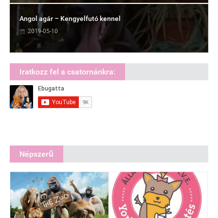
Angol agár – Kengyelfutó kennel
2019-05-10
Iratkozz fel a csatornánkra:
Népszerű