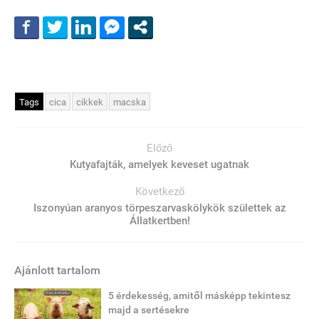
Tags
cica
cikkek
macska
Előző
Kutyafajták, amelyek keveset ugatnak
Következő
Iszonyúan aranyos törpeszarvaskölykök születtek az
Állatkertben!
Ajánlott tartalom
5 érdekesség, amitől másképp tekintesz
majd a sertésekre