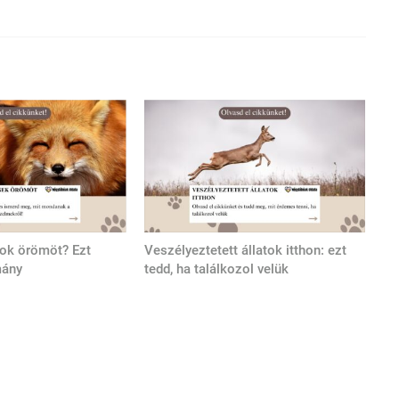
tok örömöt? Ezt
Veszélyeztetett állatok itthon: ezt
mány
tedd, ha találkozol velük