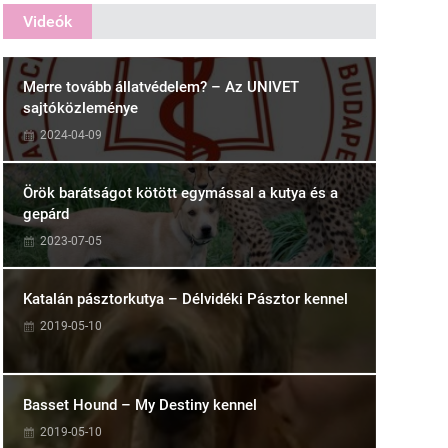
Videók
Merre tovább állatvédelem? – Az UNIVET
sajtóközleménye
2024-04-09
Örök barátságot kötött egymással a kutya és a
gepárd
2023-07-05
Katalán pásztorkutya – Délvidéki Pásztor kennel
2019-05-10
Basset Hound – My Destiny kennel
2019-05-10