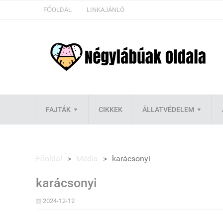
FŐOLDAL
LINKAJÁNLÓ
FAJTÁK
CIKKEK
ÁLLATVÉDELEM
Főoldal
>
Média
>
karácsonyi
karácsonyi
2024-12-12