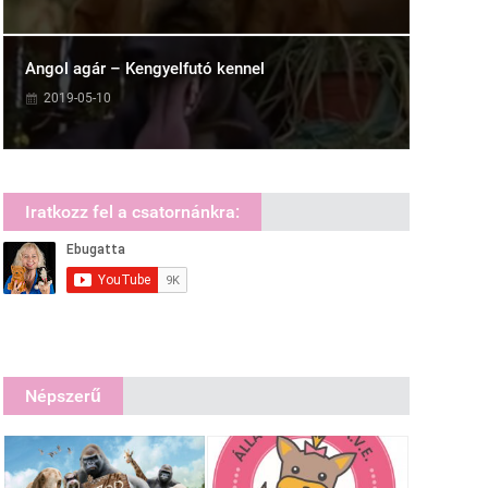
Angol agár – Kengyelfutó kennel
2019-05-10
Iratkozz fel a csatornánkra:
Népszerű