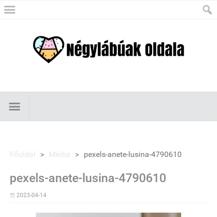
Főoldal
>
Média
>
pexels-anete-lusina-4790610
pexels-anete-lusina-4790610
2023-04-14