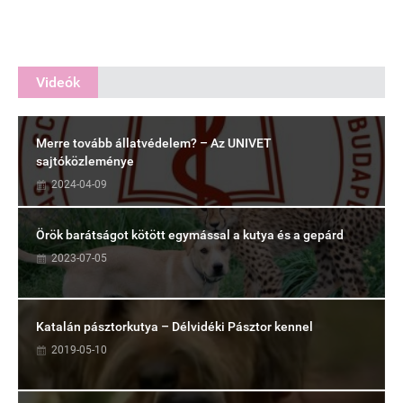
Videók
Merre tovább állatvédelem? – Az UNIVET
sajtóközleménye
2024-04-09
Örök barátságot kötött egymással a kutya és a gepárd
2023-07-05
Katalán pásztorkutya – Délvidéki Pásztor kennel
2019-05-10