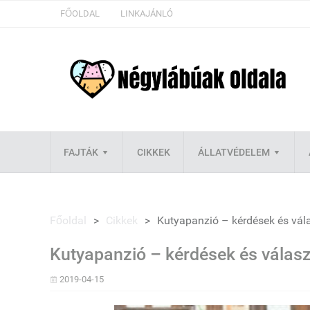
FŐOLDAL
LINKAJÁNLÓ
FAJTÁK
CIKKEK
ÁLLATVÉDELEM
Főoldal
>
Cikkek
>
Kutyapanzió – kérdések és vál
Kutyapanzió – kérdések és válas
2019-04-15