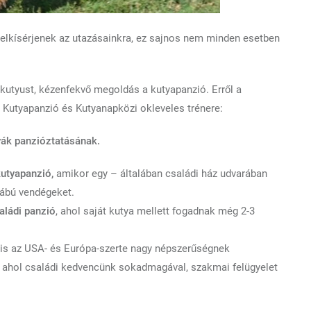
 elkísérjenek az utazásainkra, ez sajnos nem minden esetben
 kutyust, kézenfekvő megoldás a kutyapanzió. Erről a
 Kutyapanzió és Kutyanapközi okleveles trénere:
ák panzióztatásának.
utyapanzió,
amikor egy – általában családi ház udvarában
lábú vendégeket.
aládi panzió
, ahol saját kutya mellett fogadnak még 2-3
 is az USA- és Európa-szerte nagy népszerűségnek
, ahol családi kedvencünk sokadmagával, szakmai felügyelet