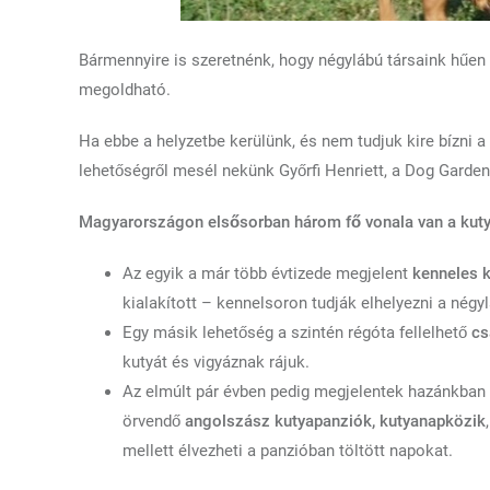
Bármennyire is szeretnénk, hogy négylábú társaink hűen
megoldható.
Ha ebbe a helyzetbe kerülünk, és nem tudjuk kire bízni a
lehetőségről mesél nekünk Győrfi Henriett, a Dog Garden
Magyarországon elsősorban három fő vonala van a kuty
Az egyik a már több évtizede megjelent
kenneles k
kialakított – kennelsoron tudják elhelyezni a négy
Egy másik lehetőség a szintén régóta fellelhető
cs
kutyát és vigyáznak rájuk.
Az elmúlt pár évben pedig megjelentek hazánkban
örvendő
angolszász kutyapanziók, kutyanapközik
mellett élvezheti a panzióban töltött napokat.