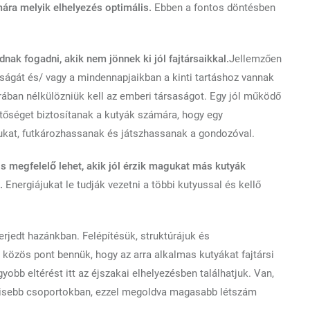
mára melyik elhelyezés optimális.
Ebben a fontos döntésben
dnak fogadni, akik nem jönnek ki jól fajtársaikkal.
Jellemzően
ságát és/ vagy a mindennapjaikban a kinti tartáshoz vannak
rában nélkülözniük kell az emberi társaságot. Egy jól működő
tőséget biztosítanak a kutyák számára, hogy egy
gukat, futkározhassanak és játszhassanak a gondozóval.
s megfelelő lehet, akik jól érzik magukat más kutyák
.
Energiájukat le tudják vezetni a többi kutyussal és kellő
rjedt hazánkban. Felépítésük, struktúrájuk és
özös pont bennük, hogy az arra alkalmas kutyákat fajtársi
yobb eltérést itt az éjszakai elhelyezésben találhatjuk. Van,
l kisebb csoportokban, ezzel megoldva magasabb létszám