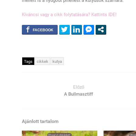
mellett is a nyugodt pihenést a kutyusok számára.
Kíváncsi vagy a cikk folytatására? Kattints IDE!
Tags
cikkek
kutya
Előző
A Bullmasztiff
Ajánlott tartalom