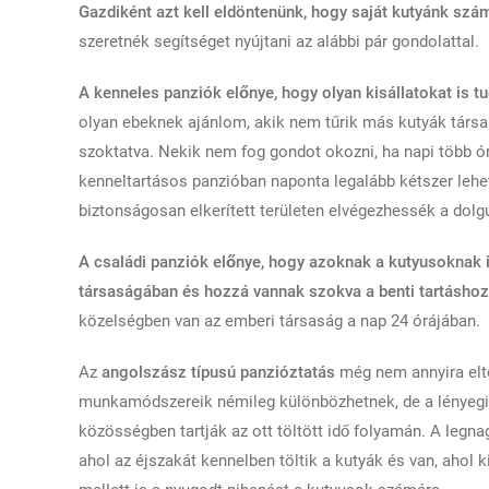
Gazdiként azt kell eldöntenünk, hogy saját kutyánk szá
szeretnék segítséget nyújtani az alábbi pár gondolattal.
A kenneles panziók előnye, hogy olyan kisállatokat is tu
olyan ebeknek ajánlom, akik nem tűrik más kutyák társa
szoktatva. Nekik nem fog gondot okozni, ha napi több ó
kenneltartásos panzióban naponta legalább kétszer lehe
biztonságosan elkerített területen elvégezhessék a dol
A családi panziók előnye, hogy azoknak a kutyusoknak i
társaságában és hozzá vannak szokva a benti tartáshoz
közelségben van az emberi társaság a nap 24 órájában.
Az
angolszász típusú panzióztatás
még nem annyira elte
munkamódszereik némileg különbözhetnek, de a lényegi k
közösségben tartják az ott töltött idő folyamán. A legnag
ahol az éjszakát kennelben töltik a kutyák és van, aho