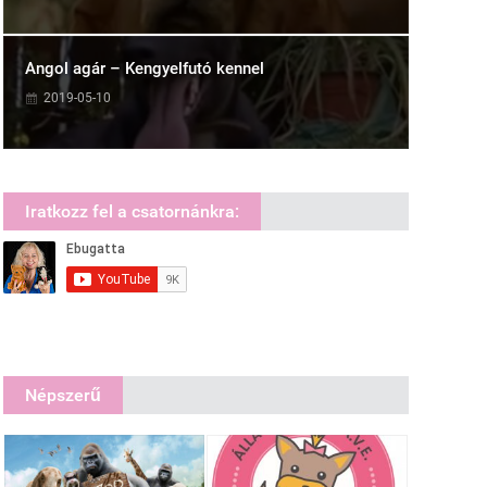
Angol agár – Kengyelfutó kennel
2019-05-10
Iratkozz fel a csatornánkra:
Népszerű