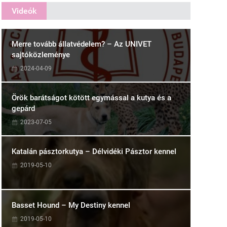
Videók
Merre tovább állatvédelem? – Az UNIVET
sajtóközleménye
2024-04-09
Örök barátságot kötött egymással a kutya és a
gepárd
2023-07-05
Katalán pásztorkutya – Délvidéki Pásztor kennel
2019-05-10
Basset Hound – My Destiny kennel
2019-05-10