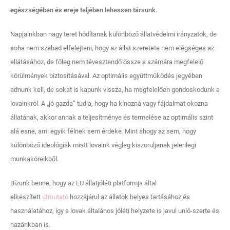
egészségében és ereje teljében lehessen társunk.
Napjainkban nagy teret hódítanak különböző állatvédelmi irányzatok, de
soha nem szabad elfelejteni, hogy az állat szeretete nem elégséges az
ellátásához, de főleg nem tévesztendő össze a számára megfelelő
körülmények biztosításával. Az optimális együttműködés jegyében
adnunk kell, de sokat is kapunk vissza, ha megfelelően gondoskodunk a
lovainkról. A „jó gazda” tudja, hogy ha kínozná vagy fájdalmat okozna
állatának, akkor annak a teljesítménye és termelése az optimális szint
alá esne, ami egyik félnek sem érdeke. Mint ahogy az sem, hogy
különböző ideológiák miatt lovaink végleg kiszoruljanak jelenlegi
munkaköreikből.
Bízunk benne, hogy az EU állatjóléti platformja által
elkészített
útmutató
hozzájárul az állatok helyes tartásához és
használatához, így a lovak általános jóléti helyzete is javul unió-szerte és
hazánkban is.