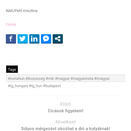
NAK/Pető Krisztina
Forrás
Tags
#instahun #ikozosseg #mik #magyar #magyarinsta #imagyar
#ig_hungary #ig_hun #budapest
Előző
Cicások figyelem!
Következő
Súlyos mérgezést okozhat a dió a kutyáknak!