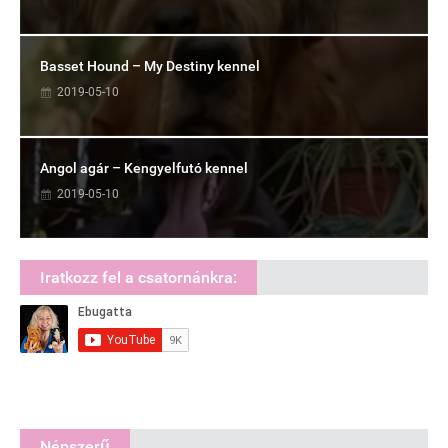
Basset Hound – My Destiny kennel
2019-05-10
Angol agár – Kengyelfutó kennel
2019-05-10
Iratkozz fel a csatornánkra:
Népszerű