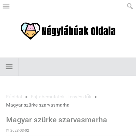
Főoldal
>
Fajtabemutatók - tenyésztők
>
Magyar szürke szarvasmarha
Magyar szürke szarvasmarha
2023-03-02