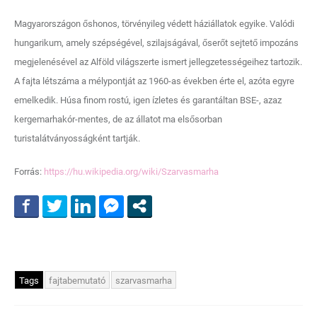
Magyarországon őshonos, törvényileg védett háziállatok egyike. Valódi
hungarikum, amely szépségével, szilajságával, őserőt sejtető impozáns
megjelenésével az Alföld világszerte ismert jellegzetességeihez tartozik.
A fajta létszáma a mélypontját az 1960-as években érte el, azóta egyre
emelkedik. Húsa finom rostú, igen ízletes és garantáltan BSE-, azaz
kergemarhakór-mentes, de az állatot ma elsősorban
turistalátványosságként tartják.
Forrás:
https://hu.wikipedia.org/wiki/Szarvasmarha
Tags
fajtabemutató
szarvasmarha