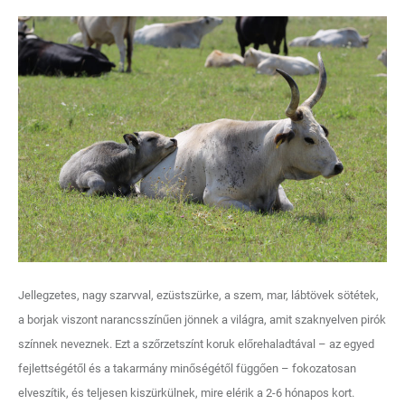
Jellegzetes, nagy szarvval, ezüstszürke, a szem, mar, lábtövek sötétek,
a borjak viszont narancsszínűen jönnek a világra, amit szaknyelven pirók
színnek neveznek. Ezt a szőrzetszínt koruk előrehaladtával – az egyed
fejlettségétől és a takarmány minőségétől függően – fokozatosan
elveszítik, és teljesen kiszürkülnek, mire elérik a 2-6 hónapos kort.