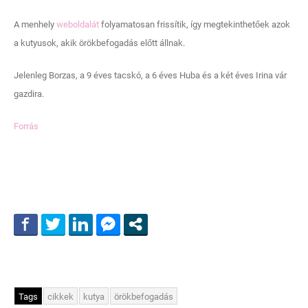
A menhely
weboldalát
folyamatosan frissítik, így megtekinthetőek azok
a kutyusok, akik örökbefogadás előtt állnak.
Jelenleg Borzas, a 9 éves tacskó, a 6 éves Huba és a két éves Irina vár
gazdira.
Forrás
Tags
cikkek
kutya
örökbefogadás