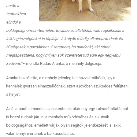
során a
testünkben
elindul a
boldogsághormon-termelés, továbbá az állatokkal való foglalkozás a
lelki egészségünket is táplálja. A kutyák mindig alkalmazkodnak és
hűségesek a gazdáikhoz. Szeretném, ha mindenki, aki teheti
megtapasztalná, hogy milyen sok szeretetet tud adni egy négylábú
kedvenc”
– mondta Rudas Aranka, a menhely dolgozója.
Aranka hozzátette, a menhely jelenleg telt házzal működik, így a
kennelek gyorsan elhasználódnak, ezért a jövőben szükséges felújítani
a helyet.
Az állatbarát elmondta, az önkéntesek akár egy-egy kutyasétáltatással
is hozzá tudnak járulni a menhely működéséhez és a kutyák
boldogságához, emellett várják olyan segítők jelentkezését is, akik
valamennyire értenek a barkácsoláshoz.