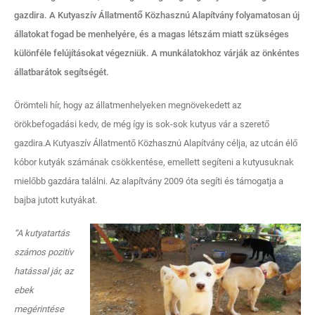
gazdira. A Kutyaszív Állatmentő Közhasznú Alapítvány folyamatosan új
állatokat fogad be menhelyére, és a magas létszám miatt szükséges
különféle felújításokat végezniük. A munkálatokhoz várják az önkéntes
állatbarátok segítségét.
Örömteli hír, hogy az állatmenhelyeken megnövekedett az
örökbefogadási kedv, de még így is sok-sok kutyus vár a szerető
gazdira.A Kutyaszív Állatmentő Közhasznú Alapítvány célja, az utcán élő
kóbor kutyák számának csökkentése, emellett segíteni a kutyusuknak
mielőbb gazdára találni. Az alapítvány 2009 óta segíti és támogatja a
bajba jutott kutyákat.
“A kutyatartás
számos pozitív
hatással jár, az
ebek
megérintése