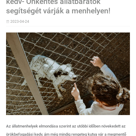
kedv- Önkéntes állatbarátok
segítségét várják a menhelyen!
2023-04-24
Az állatmenhelyek elmondása szerint az utóbbi időben növekedett az
örökbefogadási kedv, ám még mindig rengeteg kutya vár a megmentő