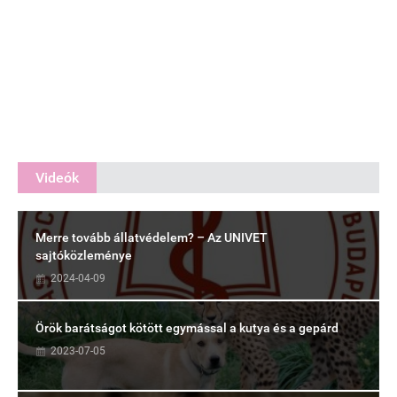
Videók
Merre tovább állatvédelem? – Az UNIVET
sajtóközleménye
2024-04-09
Örök barátságot kötött egymással a kutya és a gepárd
2023-07-05