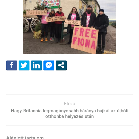
Előző
Nagy-Britannia legmagányosabb báránya bujkál az újbóli
otthonba helyezés után
Ajánlott tartalom