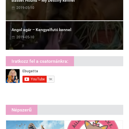
Basset Hound – My Destiny kennel
2019-05-10
Angol agár – Kengyelfutó kennel
2019-05-10
Iratkozz fel a csatornánkra:
Népszerű