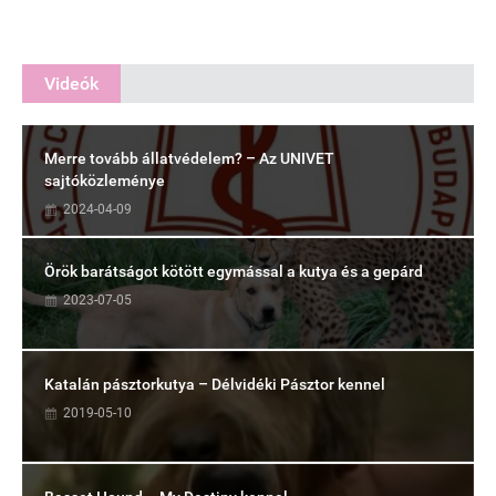
Videók
Merre tovább állatvédelem? – Az UNIVET
sajtóközleménye
2024-04-09
Örök barátságot kötött egymással a kutya és a gepárd
2023-07-05
Katalán pásztorkutya – Délvidéki Pásztor kennel
2019-05-10