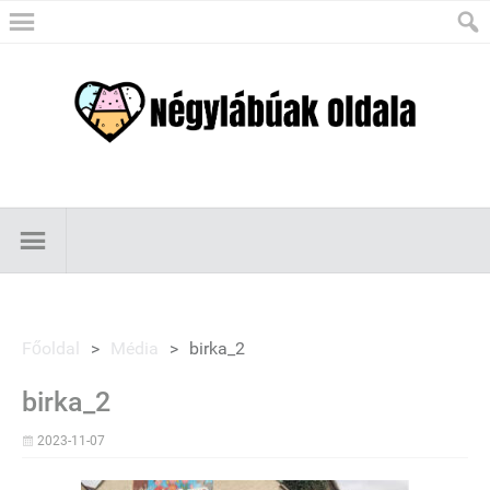
Főoldal
>
Média
>
birka_2
birka_2
2023-11-07