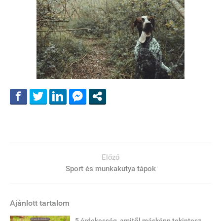
Előző
Sport és munkakutya tápok
Ajánlott tartalom
5 érdekesség, amitől másképp tekintesz