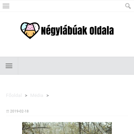
Főoldal
>
Média
>
2019-02-18