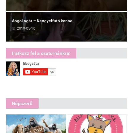
Angol agár – Kengyelfutó kennel
2019-05-10
Iratkozz fel a csatornánkra:
Népszerű