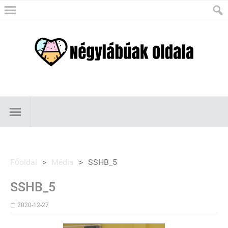
Főoldal
>
Média
>
SSHB_5
SSHB_5
2020-12-27