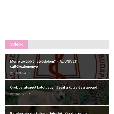
Videók
Merre tovább állatvédelem? – Az UNIVET
sajtóközleménye
2024-04-09
Örök barátságot kötött egymással a kutya és a gepárd
2023-07-05
Katalán pásztorkutya – Délvidéki Pásztor kennel