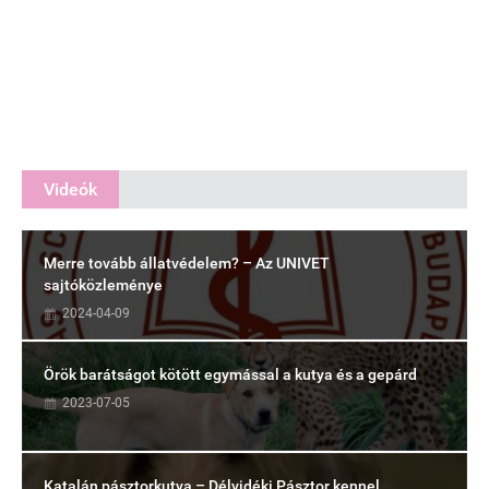
Videók
Merre tovább állatvédelem? – Az UNIVET
sajtóközleménye
2024-04-09
Örök barátságot kötött egymással a kutya és a gepárd
2023-07-05
Katalán pásztorkutya – Délvidéki Pásztor kennel