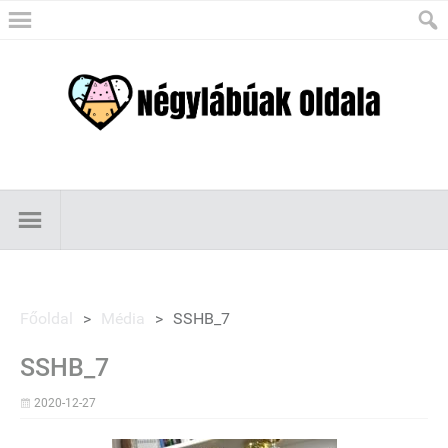
Főoldal
>
Média
>
SSHB_7
SSHB_7
2020-12-27