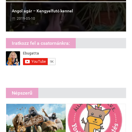
Angol agár – Kengyelfutó kennel
2019-05-10
Iratkozz fel a csatornánkra:
Népszerű