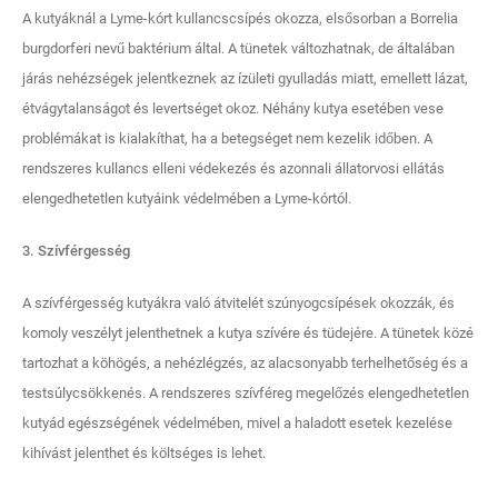
A kutyáknál a Lyme-kórt kullancscsípés okozza, elsősorban a Borrelia
burgdorferi nevű baktérium által. A tünetek változhatnak, de általában
járás nehézségek jelentkeznek az ízületi gyulladás miatt, emellett lázat,
étvágytalanságot és levertséget okoz. Néhány kutya esetében vese
problémákat is kialakíthat, ha a betegséget nem kezelik időben. A
rendszeres kullancs elleni védekezés és azonnali állatorvosi ellátás
elengedhetetlen kutyáink védelmében a Lyme-kórtól.
3. Szívférgesség
A szívférgesség kutyákra való átvitelét szúnyogcsípések okozzák, és
komoly veszélyt jelenthetnek a kutya szívére és tüdejére. A tünetek közé
tartozhat a köhögés, a nehézlégzés, az alacsonyabb terhelhetőség és a
testsúlycsökkenés. A rendszeres szívféreg megelőzés elengedhetetlen
kutyád egészségének védelmében, mivel a haladott esetek kezelése
kihívást jelenthet és költséges is lehet.