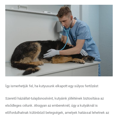
Így ismerhetjük fel, ha kutyusunk elkapott egy súlyos fertőzést
Szerető háziállat-tulajdonosként, kutyáink jóllétének biztosítása az
elsődleges célunk. Ahogyan az embereknél, úgy a kutyáknál is
előfordulhatnak különböző betegségek, amelyek hatással lehetnek az