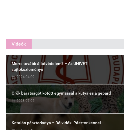
Videók
Merre tovább állatvédelem? – Az UNIVET
sajtóközleménye
2024-04-09
Örök barátságot kötött egymással a kutya és a gepárd
2023-07-05
Katalán pásztorkutya – Délvidéki Pásztor kennel