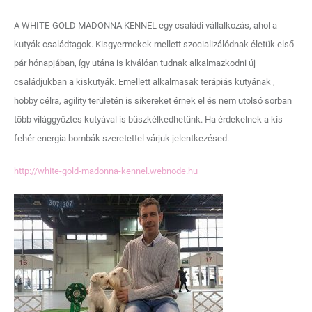
A WHITE-GOLD MADONNA KENNEL egy családi vállalkozás, ahol a
kutyák családtagok. Kisgyermekek mellett szocializálódnak életük első
pár hónapjában, így utána is kiválóan tudnak alkalmazkodni új
családjukban a kiskutyák. Emellett alkalmasak terápiás kutyának ,
hobby célra, agility területén is sikereket érnek el és nem utolsó sorban
több világgyőztes kutyával is büszkélkedhetünk. Ha érdekelnek a kis
fehér energia bombák szeretettel várjuk jelentkezésed.
http://white-gold-madonna-kennel.webnode.hu