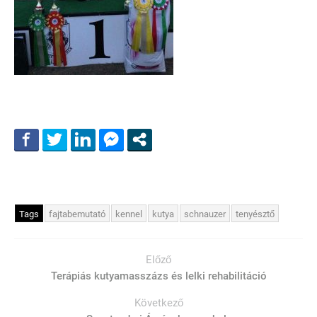
Tags
fajtabemutató
kennel
kutya
schnauzer
tenyésztő
Előző
Terápiás kutyamasszázs és lelki rehabilitáció
Következő