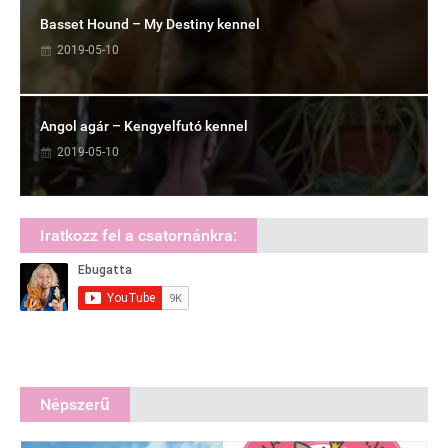
Basset Hound – My Destiny kennel
2019-05-10
Angol agár – Kengyelfutó kennel
2019-05-10
Iratkozz fel a csatornánkra:
Népszerű