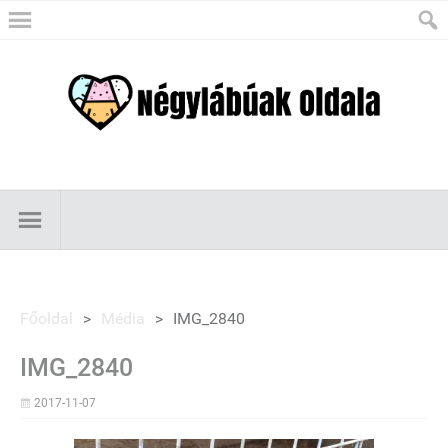
Főoldal
>
Média
>
IMG_2840
IMG_2840
2017-11-07