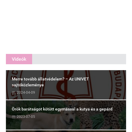
Videók
Merre tovább állatvédelem? – Az UNIVET
sajtóközleménye
2024-04-09
Örök barátságot kötött egymással a kutya és a gepárd
2023-07-05