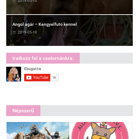
2019-05-10
Angol agár – Kengyelfutó kennel
2019-05-10
Iratkozz fel a csatornánkra:
Népszerű