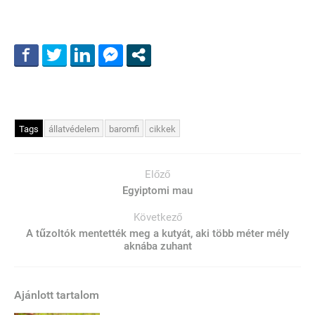
Tags
állatvédelem
baromfi
cikkek
Előző
Egyiptomi mau
Következő
A tűzoltók mentették meg a kutyát, aki több méter mély
aknába zuhant
Ajánlott tartalom