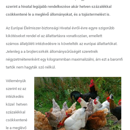
szerint a hivatal legújabb rendelkezése akár hetven százalékkal
csökkentené le a meglévő állományokat, és a tojástermelést is.
Az Európai Élelmiszer-biztonsági Hivatal évről-évre egyre szigorúbb
kikötéseket rendel el az állattartásra vonatkozóan, emellett
számos állatjóléti intézkedésre is követelték az európai állattartókat.
Jelenleg a a brojlercsirkék állománysűrűségét szeretnék
négyzetméterenként egy kilogrammban maximalizálni, ám ezt a baromfi
tartók nem hagyták szó nélkül.
Véleményük
szerint ez az
intézkedés
közel hetven
százalékkal
csökkentené
le a meglévő