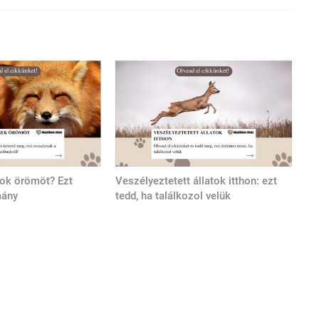
tok örömöt? Ezt
Veszélyeztetett állatok itthon: ezt
mány
tedd, ha találkozol velük