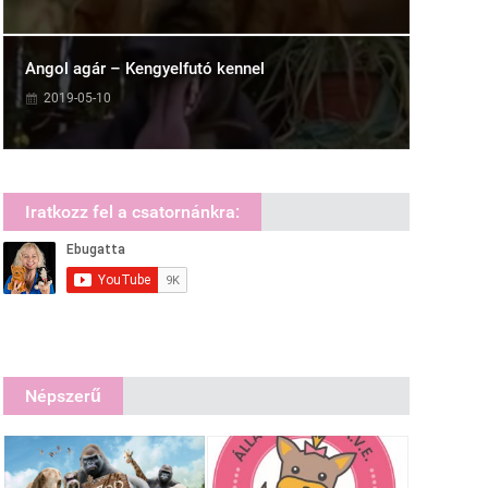
Angol agár – Kengyelfutó kennel
2019-05-10
Iratkozz fel a csatornánkra:
Népszerű