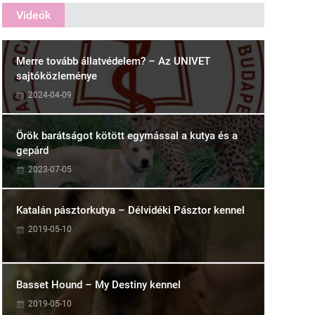
Videók
Merre tovább állatvédelem? – Az UNIVET
sajtóközleménye
2024-04-09
Örök barátságot kötött egymással a kutya és a
gepárd
2023-07-05
Katalán pásztorkutya – Délvidéki Pásztor kennel
2019-05-10
Basset Hound – My Destiny kennel
2019-05-10