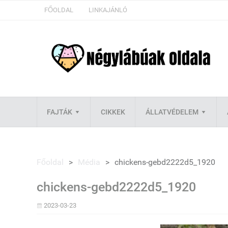
FŐOLDAL
LINKAJÁNLÓ
FAJTÁK
CIKKEK
ÁLLATVÉDELEM
Főoldal
>
Média
>
chickens-gebd2222d5_1920
chickens-gebd2222d5_1920
2023-03-23