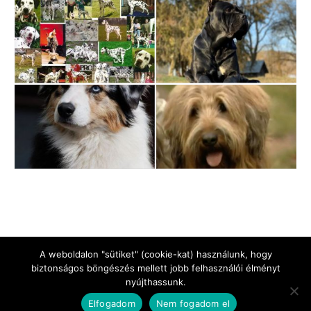
A weboldalon "sütiket" (cookie-kat) használunk, hogy
biztonságos böngészés mellett jobb felhasználói élményt
nyújthassunk.
Jogi Nyilatkozat
Impresszum
Adatkezelési tájékoztató
Elfogadom
Nem fogadom el
Kapcsolat