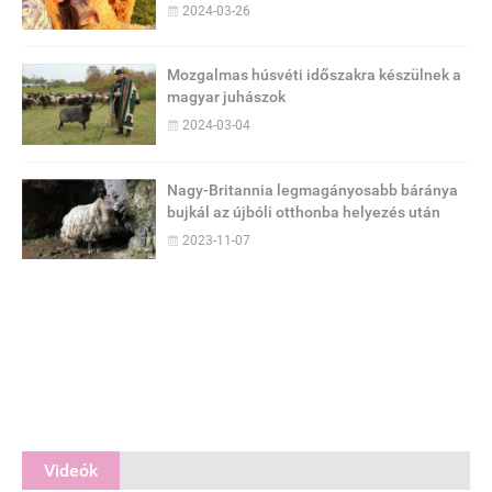
2024-03-26
Mozgalmas húsvéti időszakra készülnek a
magyar juhászok
2024-03-04
Nagy-Britannia legmagányosabb báránya
bujkál az újbóli otthonba helyezés után
2023-11-07
Videók