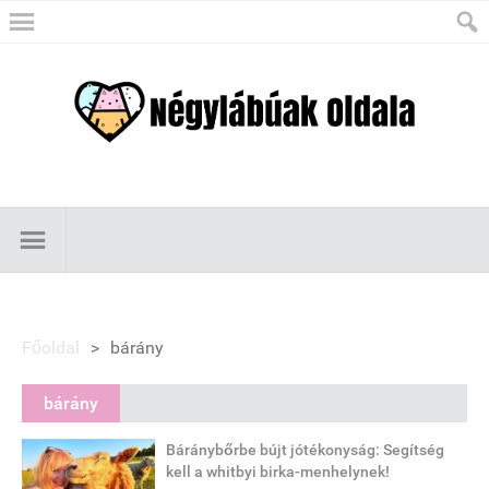
Főoldal
>
bárány
bárány
Báránybőrbe bújt jótékonyság: Segítség
kell a whitbyi birka-menhelynek!