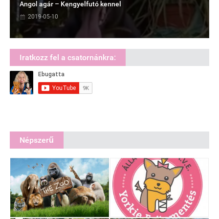
Angol agár – Kengyelfutó kennel
2019-05-10
Iratkozz fel a csatornánkra:
Népszerű