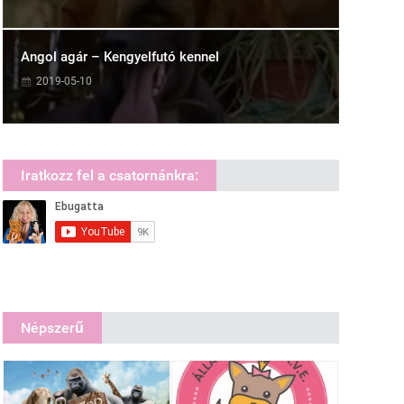
Angol agár – Kengyelfutó kennel
2019-05-10
Iratkozz fel a csatornánkra:
Népszerű