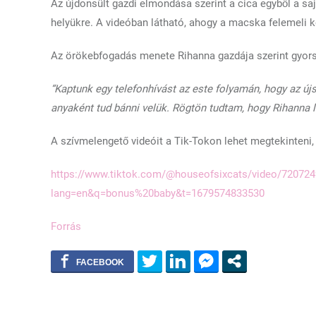
Az újdonsült gazdi elmondása szerint a cica egyből a sa
helyükre. A videóban látható, ahogy a macska felemeli k
Az örökebfogadás menete Rihanna gazdája szerint gyor
“Kaptunk egy telefonhívást az este folyamán, hogy az új
anyaként tud bánni velük. Rögtön tudtam, hogy Rihanna l
A szívmelengető videóit a Tik-Tokon lehet megtekinteni, 
https://www.tiktok.com/@houseofsixcats/video/72072
lang=en&q=bonus%20baby&t=1679574833530
Forrás