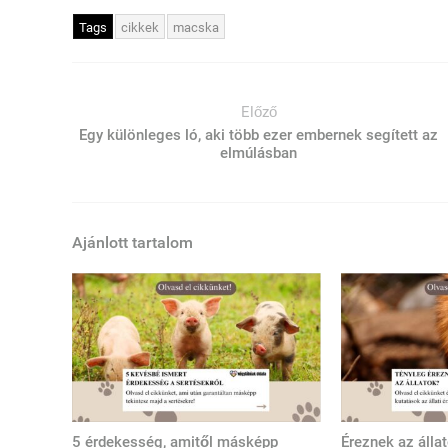
Tags
cikkek
macska
Előző
Egy különleges ló, aki több ezer embernek segített az
elmúlásban
Ajánlott tartalom
5 érdekesség, amitől másképp
Éreznek az álla