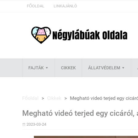
FŐOLDAL
LINKAJÁNLÓ
FAJTÁK
CIKKEK
ÁLLATVÉDELEM
Főoldal
>
Cikkek
>
Megható videó terjed egy cicáró
Megható videó terjed egy cicáról,
2023-03-24