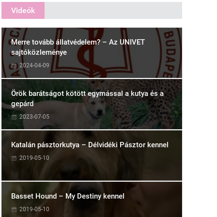
Videók
Merre tovább állatvédelem? – Az UNIVET
sajtóközleménye
2024-04-09
Örök barátságot kötött egymással a kutya és a
gepárd
2023-07-05
Katalán pásztorkutya – Délvidéki Pásztor kennel
2019-05-10
Basset Hound – My Destiny kennel
2019-05-10