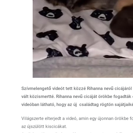
Szívmelengető videót tett közzé Rihanna nevű cicájáról
vált közismertté.
Rihanna nevű cicáját örökbe fogadták 
videóban látható, hogy az új családtag rögtön sajátjaik
Világszerte elterjedt a videó, amin egy újonnan örökbe f
az újszülött kiscicákat.