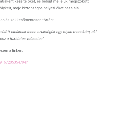
játjaként kezelte őket, és bebújt melléjük megszokott
ölykeit, majd biztonságba helyezi őket hasa alá.
san és zökkenőmentesen történt.
szülött cicáknak lenne szükségük egy olyan macskára, aki
esz a tökéletes választás”
ezen a linken:
49167205354794?