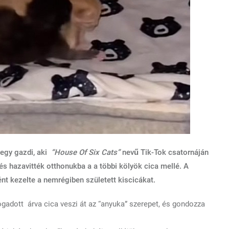
 egy gazdi, aki
“House Of Six Cats”
nevű Tik-Tok csatornáján
és hazavitték otthonukba a a többi kölyök cica mellé. A
ént kezelte a nemrégiben született kiscicákat.
ogadott árva cica veszi át az “anyuka” szerepet, és gondozza