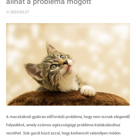
állhat a probléma mögött
2023-03-27
A macskáknál gyakran előforduló probléma, hogy nem isznak elegendő
folyadékot, amely számos egészségügyi probléma kialakulásához
vezethet. Sok gazdi küzd azzal, hogy kedvencét valamilyen módon