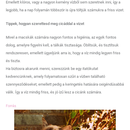
Emellett klóros, vagy a nagyon kemény vízből sem szeretnek inni, így a
legjobb, ha a nap folyamán többször is újra töltjük számukra a friss vizet.
Tippek, hogyan szerettesd meg cicáddal a vizet
Mivel a macskák számára nagyon fontos a higiénia, az egyik fontos
dolog, amelyre figyelni kell, a tálkák tisztasága. Öblítsük, és tisztítsuk
rendszeresen, emellett ügyeljünk arra is, hogy a víz mindig legyen friss
és tiszta.
Ha biztosra akarunk menni, szerezzünk be egy itatókutat
kedvencünknek, amely folyamatosan szűri a vízben található
szennyeződéseket, emellett pedig a keringetés hatására oxigéndúsabbá
válik. Így a víz mindig friss, és jó ízű lesz a cicánk számára.
Forrás