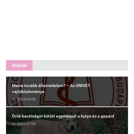
Videók
Merre tovább állatvédelem? – Az UNIVET
sajtóközleménye
2024-04-09
Örök barátságot kötött egymással a kutya és a gepárd
2023-07-05