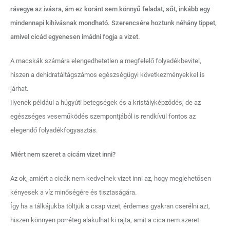
rávegye az ivásra, ám ez koránt sem könnyű feladat, sőt, inkább egy
mindennapi kihívásnak mondható. Szerencsére hoztunk néhány tippet,
amivel cicád egyenesen imádni fogja a vizet.
A macskák számára elengedhetetlen a megfelelő folyadékbevitel,
hiszen a dehidratáltágszámos egészségügyi következményekkel is
járhat.
Ilyenek például a húgyúti betegségek és a kristályképződés, de az
egészséges veseműködés szempontjából is rendkívül fontos az
elegendő folyadékfogyasztás.
Miért nem szeret a cicám vizet inni?
Az ok, amiért a cicák nem kedvelnek vizet inni az, hogy meglehetősen
kényesek a víz minőségére és tisztaságára.
Így ha a tálkájukba töltjük a csap vizet, érdemes gyakran cserélni azt,
hiszen könnyen porréteg alakulhat ki rajta, amit a cica nem szeret.