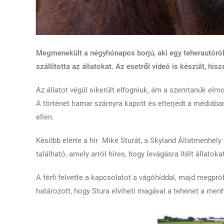
Megmenekült a négyhónapos borjú, aki egy teherautóró
szállította az állatokat.
Az esetről videó is készült, his
Az állatot végül sikerült elfogniuk, ám a szemtanúk elm
A történet hamar szárnyra kapott és elterjedt a médiába
ellen.
Később elérte a hír Mike Sturát, a Skyland Állatmenhely
található, amely arról híres, hogy levágásra ítélt állatok
A férfi felvette a kapcsolatot a vágóhíddal, majd megprób
határozott, hogy Stura elviheti magával a tehenet a menh