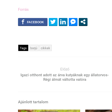
Forrás
Tags
borjú
cikkek
Előző
Igazi otthont adott az árva kutyáknak egy állatorvos-
Régi álmát váltotta valóra
Ajánlott tartalom