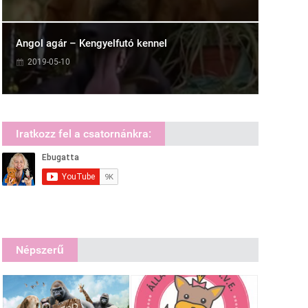
Angol agár – Kengyelfutó kennel
2019-05-10
Iratkozz fel a csatornánkra:
Népszerű