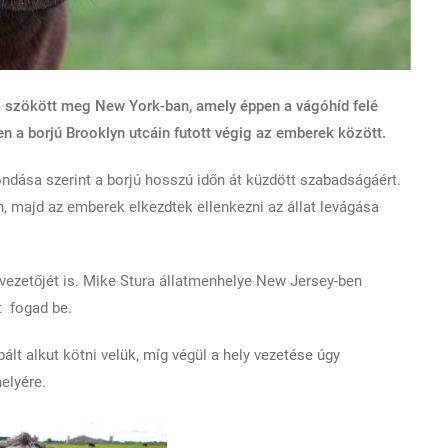
l szökött meg New York-ban, amely éppen a vágóhíd felé
zen a borjú Brooklyn utcáin futott végig az emberek között.
ondása szerint a borjú hosszú időn át küzdött szabadságáért.
n, majd az emberek elkezdtek ellenkezni az állat levágása
 vezetőjét is. Mike Stura állatmenhelye New Jersey-ben
at fogad be.
ált alkut kötni velük, míg végül a hely vezetése úgy
elyére.