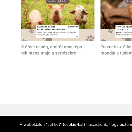
5 érdekesség, amitől másképp
Éreznek az álla
tekintesz majd a sertésekre
mondja a tudo
Jogi Nyilatkozat
Impresszum
Adatkezelési tájékoz
A weboldalon "sütiket" (cookie-kat) használunk, hogy bizto