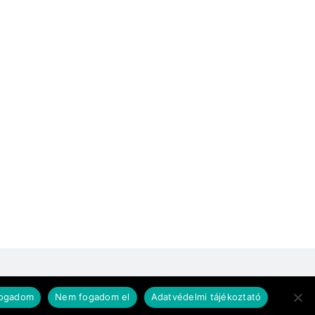
fogadom
Nem fogadom el
Adatvédelmi tájékoztató