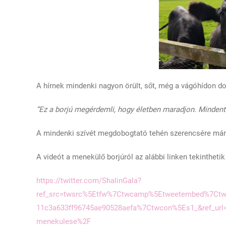
A hírnek mindenki nagyon örült, sőt, még a vágóhídon do
“Ez a borjú megérdemli, hogy életben maradjon. Mindent 
A mindenki szívét megdobogtató tehén szerencsére már 
A videót a menekülő borjúról az alábbi linken tekintheti
https://twitter.com/ShalinGala?
ref_src=twsrc%5Etfw%7Ctwcamp%5Etweetembed%7Ctw
11c3a633ff96745ae90528aefa%7Ctwcon%5Es1_&ref_url
menekulese%2F