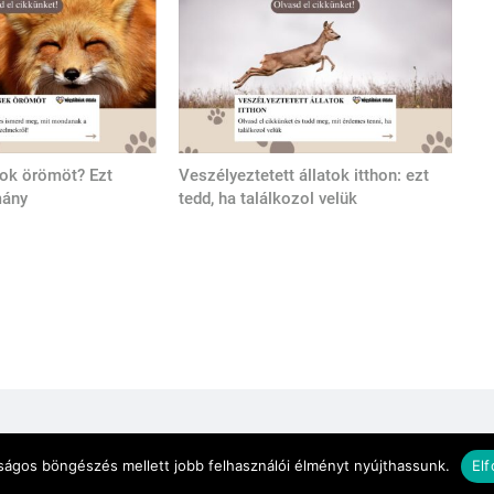
tok örömöt? Ezt
Veszélyeztetett állatok itthon: ezt
mány
tedd, ha találkozol velük
tató
Kapcsolat
nságos böngészés mellett jobb felhasználói élményt nyújthassunk.
El