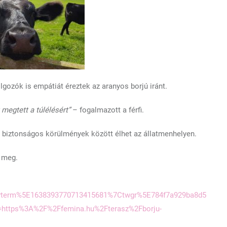
lgozók is empátiát éreztek az aranyos borjú iránt.
megtett a túlélésért”
– fogalmazott a férfi.
biztonságos körülmények között élhet az állatmenhelyen.
k meg.
term%5E1638393770713415681%7Ctwgr%5E784f7a929ba8d5
=https%3A%2F%2Ffemina.hu%2Fterasz%2Fborju-