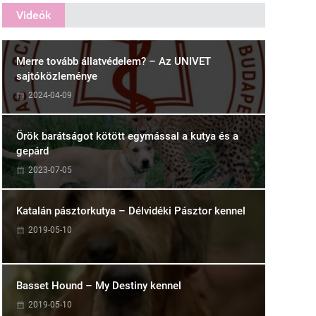
Videók
Merre tovább állatvédelem? – Az UNIVET
sajtóközleménye
2024-04-09
Örök barátságot kötött egymással a kutya és a
gepárd
2023-07-05
Katalán pásztorkutya – Délvidéki Pásztor kennel
2019-05-10
Basset Hound – My Destiny kennel
2019-05-10