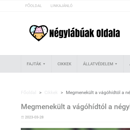
FŐOLDAL
LINKAJÁNLÓ
FAJTÁK
CIKKEK
ÁLLATVÉDELEM
Főoldal
>
Cikkek
>
Megmenekült a vágóhídtól a n
Megmenekült a vágóhídtól a nég
2023-03-28