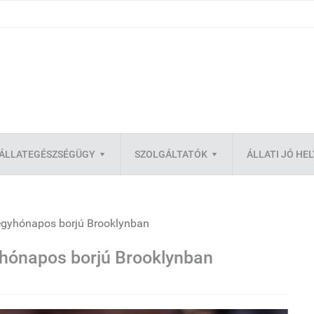
ÁLLATEGÉSZSÉGÜGY
SZOLGÁLTATÓK
ÁLLATI JÓ HE
égyhónapos borjú Brooklynban
yhónapos borjú Brooklynban