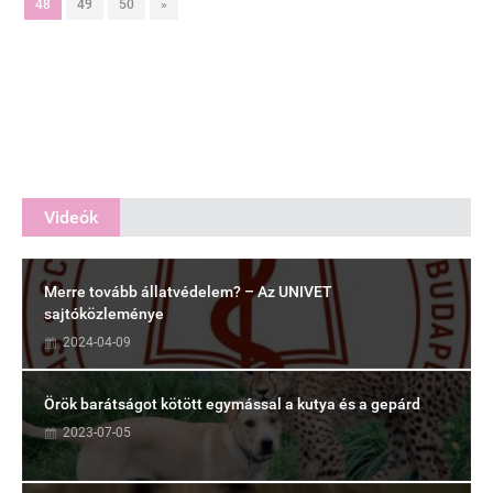
48
49
50
»
Videók
Merre tovább állatvédelem? – Az UNIVET
sajtóközleménye
2024-04-09
Örök barátságot kötött egymással a kutya és a gepárd
2023-07-05