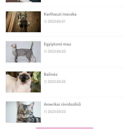
Karthauzi macska
2023-03-31
Egyiptomi mau
2023-03-23
Balinéz
2023-03-23
Amerikai rövidszőrű
2023-03-23