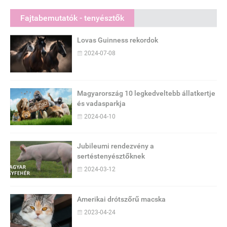
Fajtabemutatók - tenyésztők
Lovas Guinness rekordok
2024-07-08
Magyarország 10 legkedveltebb állatkertje
és vadasparkja
2024-04-10
Jubileumi rendezvény a
sertéstenyésztőknek
2024-03-12
Amerikai drótszőrű macska
2023-04-24