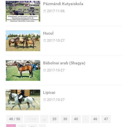
Pázmándi Kutyaiskola
2017-11-06
Hucul
2017-10-27
Bábolnai arab (Shagya)
2017-10-27
Lipicai
2017-10-27
48 / 50
« First
...
20
30
40
«
46
47